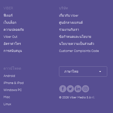
VIBER
บริษัท
ฟีเจอร์
เกี่ยวกับ Viber
เว็บบล็อก
ศูนย์กลางแบรนด์
ความปลอดภัย
ร่วมงานกับเรา
Viber Out
ข้อกำหนดและนโยบาย
อัตราค่าโทร
นโยบายความเป็นส่วนตัว
การสนับสนุน
Customer Complaints Code
ดาวน์โหลด
ภาษาไทย
Android
iPhone & iPad
Windows PC
Mac
©
2026
Viber Media S.à r.l.
Linux