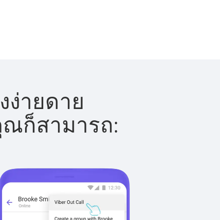
างง่ายดาย
 คุณก็สามารถ: