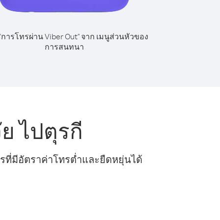
 "การโทรผ่าน Viber Out" จาก เมนูส่วนหัวของ
การสนทนา
ย ไปตุรกี
ี่มีอัตราค่าโทรต่ำและยืดหยุ่นได้