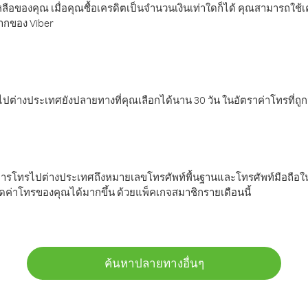
ลือของคุณ เมื่อคุณซื้อเครดิตเป็นจำนวนเงินเท่าใดก็ได้ คุณสามารถใช้
มากของ Viber
ต่างประเทศยังปลายทางที่คุณเลือกได้นาน 30 วัน ในอัตราค่าโทรที่ถู
การโทรไปต่างประเทศถึงหมายเลขโทรศัพท์พื้นฐานและโทรศัพท์มือถือใน
ค่าโทรของคุณได้มากขึ้น ด้วยแพ็คเกจสมาชิกรายเดือนนี้
ค้นหาปลายทางอื่นๆ