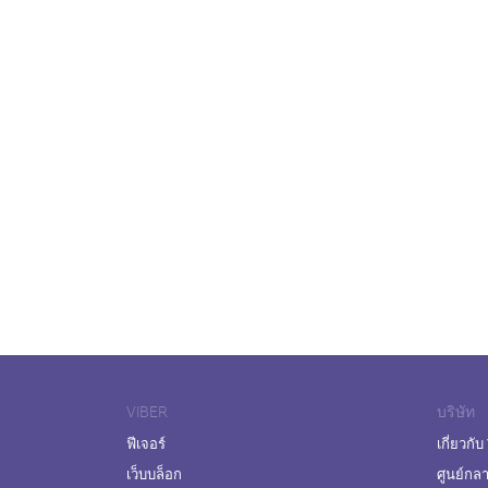
VIBER
บริษัท
ฟีเจอร์
เกี่ยวกับ
เว็บบล็อก
ศูนย์กล