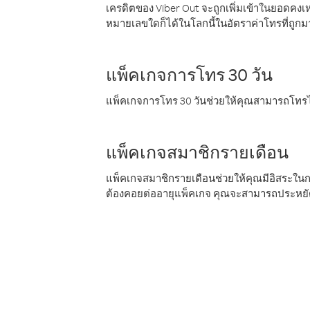
เครดิตของ Viber Out จะถูกเพิ่มเข้าในยอดคงเห
หมายเลขใดก็ได้ในโลกนี้ในอัตราค่าโทรที่ถูก
แพ็คเกจการโทร 30 วัน
แพ็คเกจการโทร 30 วันช่วยให้คุณสามารถโทรไป
แพ็คเกจสมาชิกรายเดือน
แพ็คเกจสมาชิกรายเดือนช่วยให้คุณมีอิสระใน
ต้องคอยต่ออายุแพ็คเกจ คุณจะสามารถประหยัด