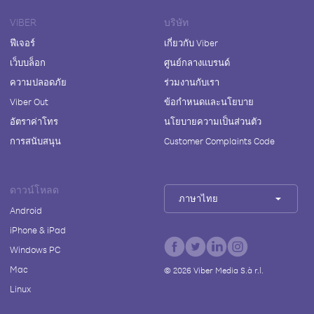
VIBER
บริษัท
ฟีเจอร์
เกี่ยวกับ Viber
เว็บบล็อก
ศูนย์กลางแบรนด์
ความปลอดภัย
ร่วมงานกับเรา
Viber Out
ข้อกำหนดและนโยบาย
อัตราค่าโทร
นโยบายความเป็นส่วนตัว
การสนับสนุน
Customer Complaints Code
ดาวน์โหลด
ภาษาไทย
Android
iPhone & iPad
Windows PC
Mac
©
2026
Viber Media S.à r.l.
Linux