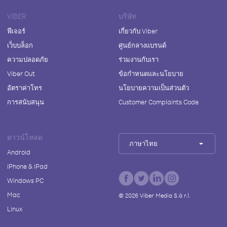
VIBER
บริษัท
ฟีเจอร์
เกี่ยวกับ Viber
เว็บบล็อก
ศูนย์กลางแบรนด์
ความปลอดภัย
ร่วมงานกับเรา
Viber Out
ข้อกำหนดและนโยบาย
อัตราค่าโทร
นโยบายความเป็นส่วนตัว
การสนับสนุน
Customer Complaints Code
ดาวน์โหลด
ภาษาไทย
Android
iPhone & iPad
Windows PC
Mac
©
2026
Viber Media S.à r.l.
Linux