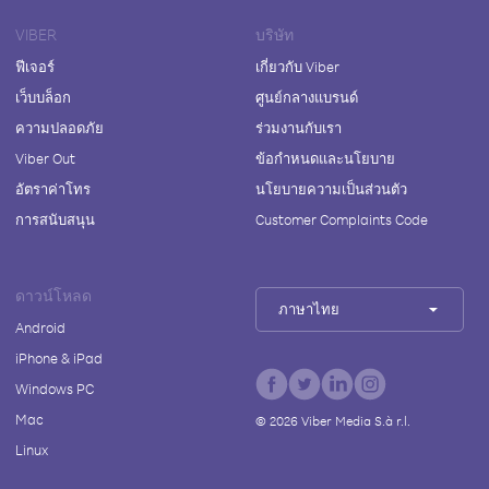
VIBER
บริษัท
ฟีเจอร์
เกี่ยวกับ Viber
เว็บบล็อก
ศูนย์กลางแบรนด์
ความปลอดภัย
ร่วมงานกับเรา
Viber Out
ข้อกำหนดและนโยบาย
อัตราค่าโทร
นโยบายความเป็นส่วนตัว
การสนับสนุน
Customer Complaints Code
ดาวน์โหลด
ภาษาไทย
Android
iPhone & iPad
Windows PC
Mac
©
2026
Viber Media S.à r.l.
Linux