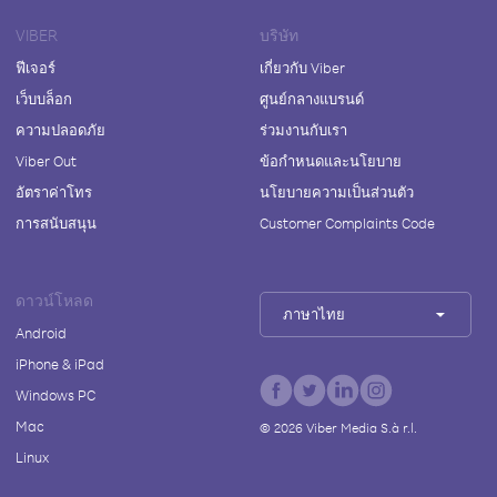
VIBER
บริษัท
ฟีเจอร์
เกี่ยวกับ Viber
เว็บบล็อก
ศูนย์กลางแบรนด์
ความปลอดภัย
ร่วมงานกับเรา
Viber Out
ข้อกำหนดและนโยบาย
อัตราค่าโทร
นโยบายความเป็นส่วนตัว
การสนับสนุน
Customer Complaints Code
ดาวน์โหลด
ภาษาไทย
Android
iPhone & iPad
Windows PC
Mac
©
2026
Viber Media S.à r.l.
Linux