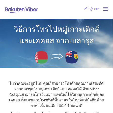
เข้าสู่ระบบ
Togg
navig
วิธีการโทรไปหมู่เกาะเติกส์
และเคคอส จากเบลารุส
ไม่ว่าคุณจะอยู่ที่ไหน คุณก็สามารถโทรด้วยคุณภาพเสียงที่ดี
จากเบลารุส ไปหมู่เกาะเติกส์และเคคอสได้ ด้วย Viber
Out
คุณสามารถโทรถึงหมายเลขใดก็ได้ในหมู่เกาะเติกส์และ
เคคอส ทั้งหมายเลขโทรศัพท์พื้นฐานหรือโทรศัพท์มือถือ ด้วย
ราคาเริ่มต้นเพียง 30.0 ¢ ต่อนาที