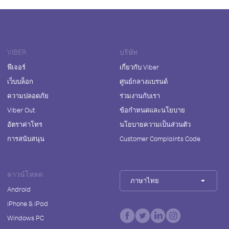
VIBER
บริษัท
ฟีเจอร์
เกี่ยวกับ Viber
เว็บบล็อก
ศูนย์กลางแบรนด์
ความปลอดภัย
ร่วมงานกับเรา
Viber Out
ข้อกำหนดและนโยบาย
อัตราค่าโทร
นโยบายความเป็นส่วนตัว
การสนับสนุน
Customer Complaints Code
ดาวน์โหลด
ภาษาไทย
Android
iPhone & iPad
Windows PC