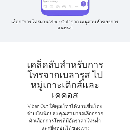
เลือก "การโทรผ่าน Viber Out" จาก เมนูส่วนหัวของการ
สนทนา
เคล็ดลับสำหรับการ
โทรจากเบลารุส ไป
หมู่เกาะเติกส์และ
เคคอส
Viber Out ให้คุณโทรได้นานขึ้นโดย
จ่ายเงินน้อยลง คุณสามารถเลือกจาก
ตัวเลือกการโทรที่มีอัตราค่าโทรต่ำ
และยืดหยุ่นได้ของเรา: