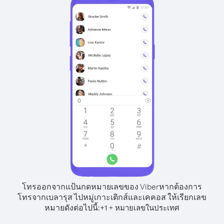
โทรออกจากแป้นกดหมายเลขของ Viber
หากต้องการ
โทรจากเบลารุส ไปหมู่เกาะเติกส์และเคคอส ให้เรียกเลข
หมายดังต่อไปนี้:
+
+
1
หมายเลขในประเทศ