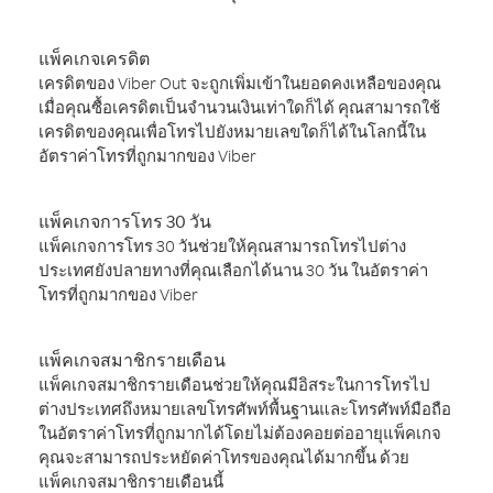
แพ็คเกจเครดิต
เครดิตของ Viber Out จะถูกเพิ่มเข้าในยอดคงเหลือของคุณ
เมื่อคุณซื้อเครดิตเป็นจำนวนเงินเท่าใดก็ได้ คุณสามารถใช้
เครดิตของคุณเพื่อโทรไปยังหมายเลขใดก็ได้ในโลกนี้ใน
อัตราค่าโทรที่ถูกมากของ Viber
แพ็คเกจการโทร 30 วัน
แพ็คเกจการโทร 30 วันช่วยให้คุณสามารถโทรไปต่าง
ประเทศยังปลายทางที่คุณเลือกได้นาน 30 วัน ในอัตราค่า
โทรที่ถูกมากของ Viber
แพ็คเกจสมาชิกรายเดือน
แพ็คเกจสมาชิกรายเดือนช่วยให้คุณมีอิสระในการโทรไป
ต่างประเทศถึงหมายเลขโทรศัพท์พื้นฐานและโทรศัพท์มือถือ
ในอัตราค่าโทรที่ถูกมากได้โดยไม่ต้องคอยต่ออายุแพ็คเกจ
คุณจะสามารถประหยัดค่าโทรของคุณได้มากขึ้น ด้วย
แพ็คเกจสมาชิกรายเดือนนี้