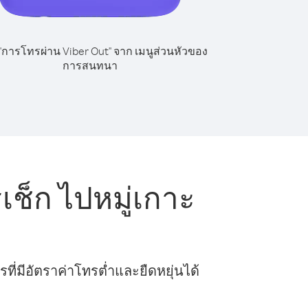
 "การโทรผ่าน Viber Out" จาก เมนูส่วนหัวของ
การสนทนา
ช็ก ไปหมู่เกาะ
ี่มีอัตราค่าโทรต่ำและยืดหยุ่นได้