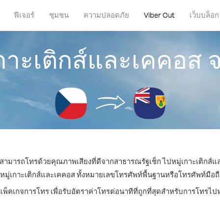
ฟีเจอร์
ชุมชน
ความปลอดภัย
Viber Out
เว็บบล็อก
เกาะเติกส์และเคคอส
ณก็สามารถโทรด้วยคุณภาพเสียงที่ดีจากสาธารณรัฐเช็ก ไปหมู่เกาะเติกส์แ
่เกาะเติกส์และเคคอส ทั้งหมายเลขโทรศัพท์พื้นฐานหรือโทรศัพท์มือถือ ด
แพ็คเกจการโทร เพื่อรับอัตราค่าโทรต่อนาทีที่ถูกที่สุดสำหรับการโทรไป