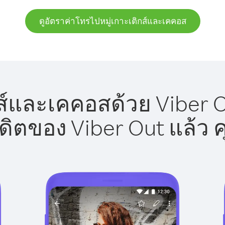
ดูอัตราค่าโทรไปหมู่เกาะเติกส์และเคคอส
ส์และเคคอสด้วย Viber O
รดิตของ Viber Out แล้ว