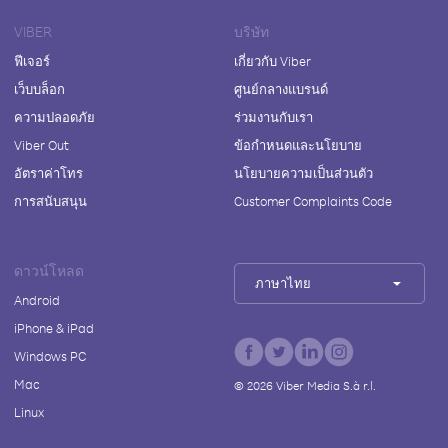
VIBER
บริษัท
ฟีเจอร์
เกี่ยวกับ Viber
เว็บบล็อก
ศูนย์กลางแบรนด์
ความปลอดภัย
ร่วมงานกับเรา
Viber Out
ข้อกำหนดและนโยบาย
อัตราค่าโทร
นโยบายความเป็นส่วนตัว
การสนับสนุน
Customer Complaints Code
ดาวน์โหลด
ภาษาไทย
Android
iPhone & iPad
Windows PC
Mac
©
2026
Viber Media S.à r.l.
Linux