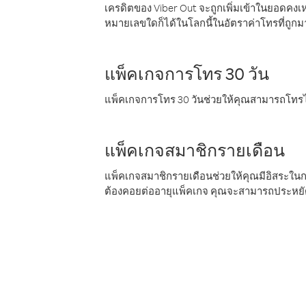
เครดิตของ Viber Out จะถูกเพิ่มเข้าในยอดคงเห
หมายเลขใดก็ได้ในโลกนี้ในอัตราค่าโทรที่ถูก
แพ็คเกจการโทร 30 วัน
แพ็คเกจการโทร 30 วันช่วยให้คุณสามารถโทรไป
แพ็คเกจสมาชิกรายเดือน
แพ็คเกจสมาชิกรายเดือนช่วยให้คุณมีอิสระใน
ต้องคอยต่ออายุแพ็คเกจ คุณจะสามารถประหยัด