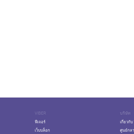
VIBER
บริษัท
ฟีเจอร์
เกี่ยวกับ
เว็บบล็อก
ศูนย์กล