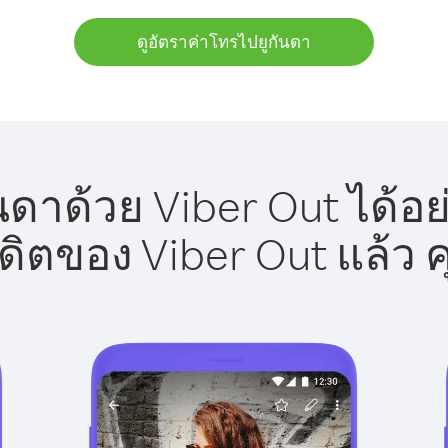
ดูอัตราค่าโทรไปยูกันดา
นดาด้วย Viber Out ได้อย
รดิตของ Viber Out แล้ว