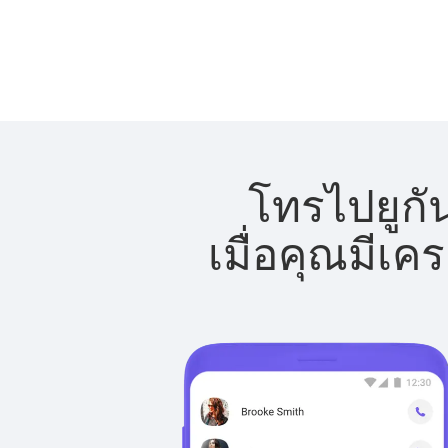
โทรไปยูกั
เมื่อคุณมีเค