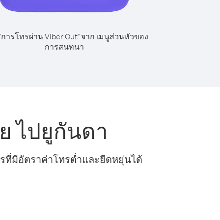
 "การโทรผ่าน Viber Out" จาก เมนูส่วนหัวของ
การสนทนา
ย ไปยูกันดา
ี่มีอัตราค่าโทรต่ำและยืดหยุ่นได้