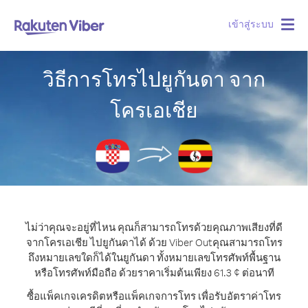
เข้าสู่ระบบ
Togg
navig
วิธีการโทรไปยูกันดา จาก
โครเอเชีย
ไม่ว่าคุณจะอยู่ที่ไหน คุณก็สามารถโทรด้วยคุณภาพเสียงที่ดี
จากโครเอเชีย ไปยูกันดาได้ ด้วย Viber Out
คุณสามารถโทร
ถึงหมายเลขใดก็ได้ในยูกันดา ทั้งหมายเลขโทรศัพท์พื้นฐาน
หรือโทรศัพท์มือถือ ด้วยราคาเริ่มต้นเพียง 61.3 ¢ ต่อนาที
ซื้อแพ็คเกจเครดิตหรือแพ็คเกจการโทร เพื่อรับอัตราค่าโทร