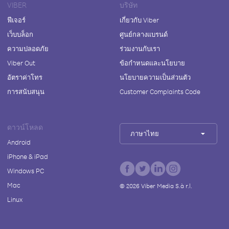
VIBER
บริษัท
ฟีเจอร์
เกี่ยวกับ Viber
เว็บบล็อก
ศูนย์กลางแบรนด์
ความปลอดภัย
ร่วมงานกับเรา
Viber Out
ข้อกำหนดและนโยบาย
อัตราค่าโทร
นโยบายความเป็นส่วนตัว
การสนับสนุน
Customer Complaints Code
ดาวน์โหลด
ภาษาไทย
Android
iPhone & iPad
Windows PC
Mac
©
2026
Viber Media S.à r.l.
Linux