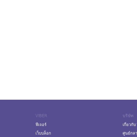
VIBER
บริษัท
ฟีเจอร์
เกี่ยวกับ
เว็บบล็อก
ศูนย์กล