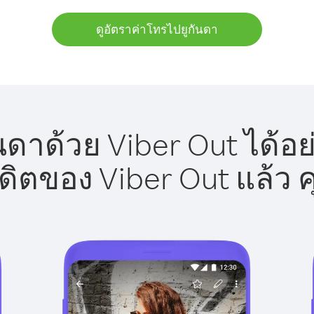
ดูอัตราค่าโทรไปยูกันดา
นดาด้วย Viber Out ได้อย
รดิตของ Viber Out แล้ว