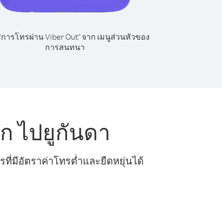
 "การโทรผ่าน Viber Out" จาก เมนูส่วนหัวของ
การสนทนา
ก ไปยูกันดา
ี่มีอัตราค่าโทรต่ำและยืดหยุ่นได้