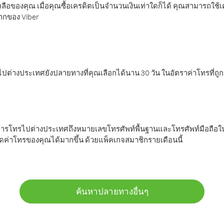
ลือของคุณ เมื่อคุณซื้อเครดิตเป็นจำนวนเงินเท่าใดก็ได้ คุณสามารถใช้
มากของ Viber
ต่างประเทศยังปลายทางที่คุณเลือกได้นาน 30 วัน ในอัตราค่าโทรที่ถู
การโทรไปต่างประเทศถึงหมายเลขโทรศัพท์พื้นฐานและโทรศัพท์มือถือใน
ค่าโทรของคุณได้มากขึ้น ด้วยแพ็คเกจสมาชิกรายเดือนนี้
ค้นหาปลายทางอื่นๆ