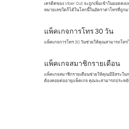
เครดิตของ Viber Out จะถูกเพิ่มเข้าในยอดคงเห
หมายเลขใดก็ได้ในโลกนี้ในอัตราค่าโทรที่ถูก
แพ็คเกจการโทร 30 วัน
แพ็คเกจการโทร 30 วันช่วยให้คุณสามารถโทรไป
แพ็คเกจสมาชิกรายเดือน
แพ็คเกจสมาชิกรายเดือนช่วยให้คุณมีอิสระใน
ต้องคอยต่ออายุแพ็คเกจ คุณจะสามารถประหยัด