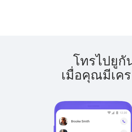
โทรไปยูกั
เมื่อคุณมีเค