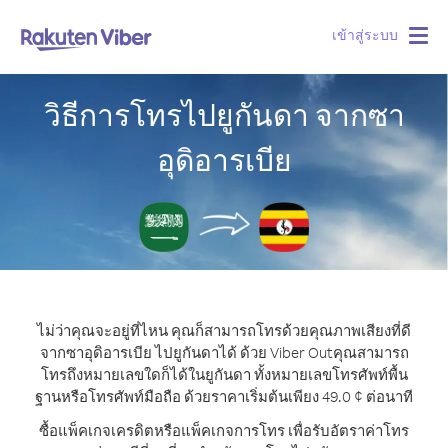
เข้าสู่ระบบ
Togg
navig
วิธีการโทรไปยูกันดา จากซา
อุดิอารเบีย
ไม่ว่าคุณจะอยู่ที่ไหน คุณก็สามารถโทรด้วยคุณภาพเสียงที่ดี
จากซาอุดิอารเบีย ไปยูกันดาได้ ด้วย Viber Out
คุณสามารถ
โทรถึงหมายเลขใดก็ได้ในยูกันดา ทั้งหมายเลขโทรศัพท์พื้น
ฐานหรือโทรศัพท์มือถือ ด้วยราคาเริ่มต้นเพียง 49.0 ¢ ต่อนาที
ซื้อแพ็คเกจเครดิตหรือแพ็คเกจการโทร เพื่อรับอัตราค่าโทร