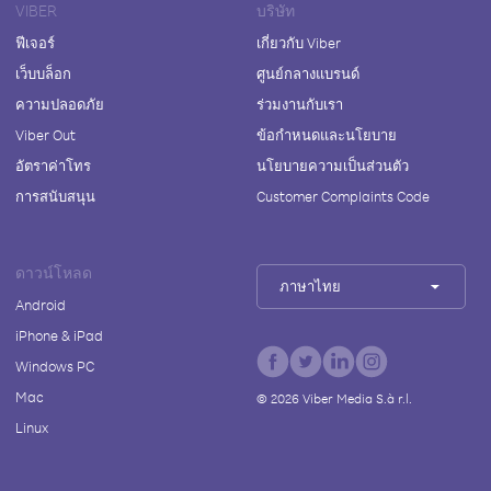
VIBER
บริษัท
ฟีเจอร์
เกี่ยวกับ Viber
เว็บบล็อก
ศูนย์กลางแบรนด์
ความปลอดภัย
ร่วมงานกับเรา
Viber Out
ข้อกำหนดและนโยบาย
อัตราค่าโทร
นโยบายความเป็นส่วนตัว
การสนับสนุน
Customer Complaints Code
ดาวน์โหลด
ภาษาไทย
Android
iPhone & iPad
Windows PC
Mac
©
2026
Viber Media S.à r.l.
Linux