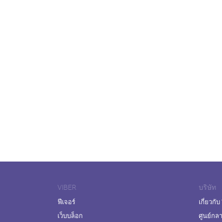
VIBER
บริษัท
ฟีเจอร์
เกี่ยวกับ
เว็บบล็อก
ศูนย์กล