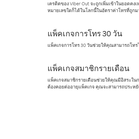
เครดิตของ Viber Out จะถูกเพิ่มเข้าในยอดคงเห
หมายเลขใดก็ได้ในโลกนี้ในอัตราค่าโทรที่ถูก
แพ็คเกจการโทร 30 วัน
แพ็คเกจการโทร 30 วันช่วยให้คุณสามารถโทรไป
แพ็คเกจสมาชิกรายเดือน
แพ็คเกจสมาชิกรายเดือนช่วยให้คุณมีอิสระใน
ต้องคอยต่ออายุแพ็คเกจ คุณจะสามารถประหยัด