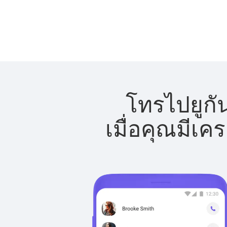
โทรไปยูกั
เมื่อคุณมีเค