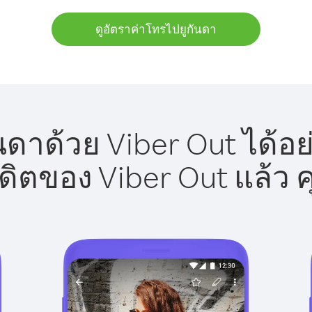
ดูอัตราค่าโทรไปยูกันดา
นดาด้วย Viber Out ได้อย
รดิตของ Viber Out แล้ว