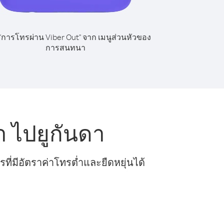
 "การโทรผ่าน Viber Out" จาก เมนูส่วนหัวของ
การสนทนา
 ไปยูกันดา
ี่มีอัตราค่าโทรต่ำและยืดหยุ่นได้