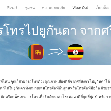
ฟีเจอร์
ชุมชน
ความปลอดภัย
Viber Out
เว็บบล็อก
ารโทรไปยูกันดา จากศร
ู่ที่ไหน คุณก็สามารถโทรด้วยคุณภาพเสียงที่ดีจากศรีลังกา ไปยูกันดาได้ 
ด้ในยูกันดา ทั้งหมายเลขโทรศัพท์พื้นฐานหรือโทรศัพท์มือถือ ด้วยราคา
รดิตหรือแพ็คเกจการโทร เพื่อรับอัตราค่าโทรต่อนาทีที่ถูกที่สุดสำหรับก