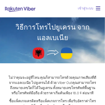
เข้าสู่ระบบ
Togg
navig
วิธีการโทรไปยูเครน จาก
แอลเบเนีย
ไม่ว่าคุณจะอยู่ที่ไหน คุณก็สามารถโทรด้วยคุณภาพเสียงที่ดี
จากแอลเบเนีย ไปยูเครนได้ ด้วย Viber Out
คุณสามารถโทร
ถึงหมายเลขใดก็ได้ในยูเครน ทั้งหมายเลขโทรศัพท์พื้นฐาน
หรือโทรศัพท์มือถือ ด้วยราคาเริ่มต้นเพียง 18.0 ¢ ต่อนาที
ซื้อแพ็คเกจเครดิตหรือแพ็คเกจการโทร เพื่อรับอัตราค่าโทร