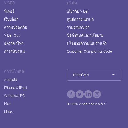
VIBER
บริษัท
ฟีเจอร์
เกี่ยวกับ Viber
เว็บบล็อก
ศูนย์กลางแบรนด์
ความปลอดภัย
ร่วมงานกับเรา
Viber Out
ข้อกำหนดและนโยบาย
อัตราค่าโทร
นโยบายความเป็นส่วนตัว
การสนับสนุน
Customer Complaints Code
ดาวน์โหลด
ภาษาไทย
Android
iPhone & iPad
Windows PC
Mac
©
2026
Viber Media S.à r.l.
Linux