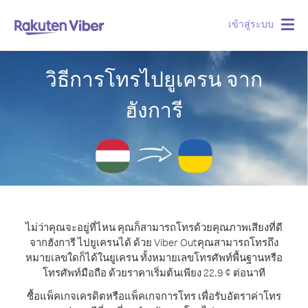
เข้าสู่ระบบ
Togg
navig
วิธีการโทรไปยูเครน จาก
ฮังการี
ไม่ว่าคุณจะอยู่ที่ไหน คุณก็สามารถโทรด้วยคุณภาพเสียงที่ดี
จากฮังการี ไปยูเครนได้ ด้วย Viber Out
คุณสามารถโทรถึง
หมายเลขใดก็ได้ในยูเครน ทั้งหมายเลขโทรศัพท์พื้นฐานหรือ
โทรศัพท์มือถือ ด้วยราคาเริ่มต้นเพียง 22.9 ¢ ต่อนาที
ซื้อแพ็คเกจเครดิตหรือแพ็คเกจการโทร เพื่อรับอัตราค่าโทร