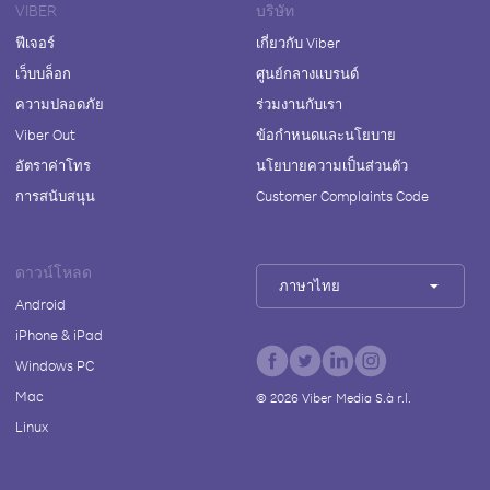
VIBER
บริษัท
ฟีเจอร์
เกี่ยวกับ Viber
เว็บบล็อก
ศูนย์กลางแบรนด์
ความปลอดภัย
ร่วมงานกับเรา
Viber Out
ข้อกำหนดและนโยบาย
อัตราค่าโทร
นโยบายความเป็นส่วนตัว
การสนับสนุน
Customer Complaints Code
ดาวน์โหลด
ภาษาไทย
Android
iPhone & iPad
Windows PC
Mac
©
2026
Viber Media S.à r.l.
Linux