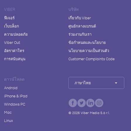
VIBER
บริษัท
ฟีเจอร์
เกี่ยวกับ Viber
เว็บบล็อก
ศูนย์กลางแบรนด์
ความปลอดภัย
ร่วมงานกับเรา
Viber Out
ข้อกำหนดและนโยบาย
อัตราค่าโทร
นโยบายความเป็นส่วนตัว
การสนับสนุน
Customer Complaints Code
ดาวน์โหลด
ภาษาไทย
Android
iPhone & iPad
Windows PC
Mac
©
2026
Viber Media S.à r.l.
Linux