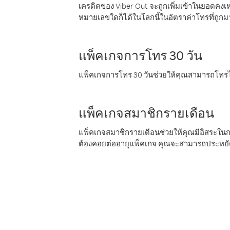
เครดิตของ Viber Out จะถูกเพิ่มเข้าในยอดคงเห
หมายเลขใดก็ได้ในโลกนี้ในอัตราค่าโทรที่ถูก
แพ็คเกจการโทร 30 วัน
แพ็คเกจการโทร 30 วันช่วยให้คุณสามารถโทรไป
แพ็คเกจสมาชิกรายเดือน
แพ็คเกจสมาชิกรายเดือนช่วยให้คุณมีอิสระใน
ต้องคอยต่ออายุแพ็คเกจ คุณจะสามารถประหยัด