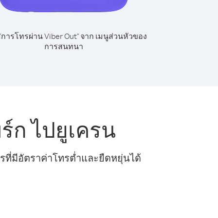
 "การโทรผ่าน Viber Out" จาก เมนูส่วนหัวของ
การสนทนา
ร์ก ไปยูเครน
ี่มีอัตราค่าโทรต่ำและยืดหยุ่นได้