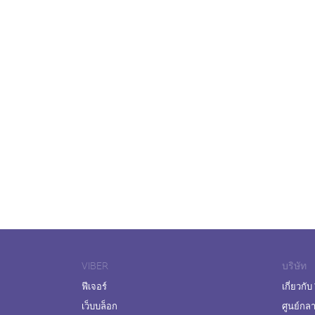
VIBER
บริษัท
ฟีเจอร์
เกี่ยวกับ
เว็บบล็อก
ศูนย์กล