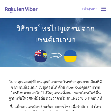
เข้าสู่ระบบ
Togg
navig
วิธีการโทรไปยูเครน จาก
เซนต์เฮเลนา
ไม่ว่าคุณจะอยู่ที่ไหน คุณก็สามารถโทรด้วยคุณภาพเสียงที่ดี
จากเซนต์เฮเลนา ไปยูเครนได้ ด้วย Viber Out
คุณสามารถ
โทรถึงหมายเลขใดก็ได้ในยูเครน ทั้งหมายเลขโทรศัพท์พื้น
ฐานหรือโทรศัพท์มือถือ ด้วยราคาเริ่มต้นเพียง 18.0 ¢ ต่อนาที
ซื้อแพ็คเกจเครดิตหรือแพ็คเกจการโทร เพื่อรับอัตราค่าโทร