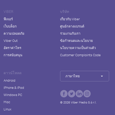
VIBER
บริษัท
ฟีเจอร์
เกี่ยวกับ Viber
เว็บบล็อก
ศูนย์กลางแบรนด์
ความปลอดภัย
ร่วมงานกับเรา
Viber Out
ข้อกำหนดและนโยบาย
อัตราค่าโทร
นโยบายความเป็นส่วนตัว
การสนับสนุน
Customer Complaints Code
ดาวน์โหลด
ภาษาไทย
Android
iPhone & iPad
Windows PC
Mac
©
2026
Viber Media S.à r.l.
Linux