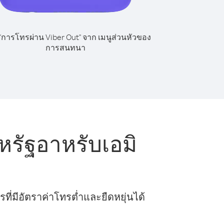
 "การโทรผ่าน Viber Out" จาก เมนูส่วนหัวของ
การสนทนา
หรัฐอาหรับเอมิ
ี่มีอัตราค่าโทรต่ำและยืดหยุ่นได้