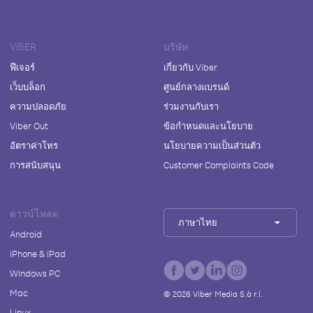
VIBER
บริษัท
ฟีเจอร์
เกี่ยวกับ Viber
เว็บบล็อก
ศูนย์กลางแบรนด์
ความปลอดภัย
ร่วมงานกับเรา
Viber Out
ข้อกำหนดและนโยบาย
อัตราค่าโทร
นโยบายความเป็นส่วนตัว
การสนับสนุน
Customer Complaints Code
ดาวน์โหลด
ภาษาไทย
Android
iPhone & iPad
Windows PC
Mac
©
2026
Viber Media S.à r.l.
Linux