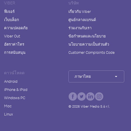
VIBER
บริษัท
ฟีเจอร์
เกี่ยวกับ Viber
เว็บบล็อก
ศูนย์กลางแบรนด์
ความปลอดภัย
ร่วมงานกับเรา
Viber Out
ข้อกำหนดและนโยบาย
อัตราค่าโทร
นโยบายความเป็นส่วนตัว
การสนับสนุน
Customer Complaints Code
ดาวน์โหลด
ภาษาไทย
Android
iPhone & iPad
Windows PC
Mac
©
2026
Viber Media S.à r.l.
Linux