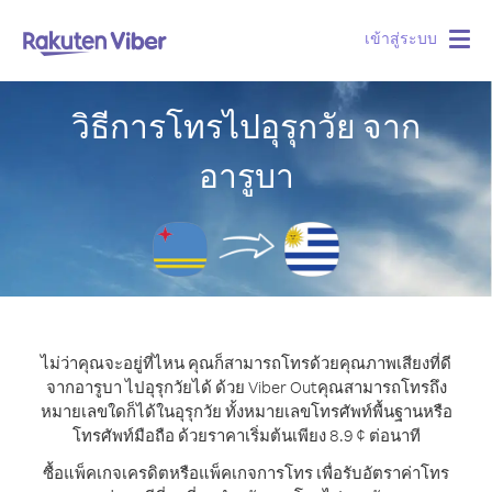
เข้าสู่ระบบ
Togg
navig
วิธีการโทรไปอุรุกวัย จาก
อารูบา
ไม่ว่าคุณจะอยู่ที่ไหน คุณก็สามารถโทรด้วยคุณภาพเสียงที่ดี
จากอารูบา ไปอุรุกวัยได้ ด้วย Viber Out
คุณสามารถโทรถึง
หมายเลขใดก็ได้ในอุรุกวัย ทั้งหมายเลขโทรศัพท์พื้นฐานหรือ
โทรศัพท์มือถือ ด้วยราคาเริ่มต้นเพียง 8.9 ¢ ต่อนาที
ซื้อแพ็คเกจเครดิตหรือแพ็คเกจการโทร เพื่อรับอัตราค่าโทร