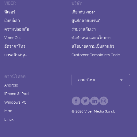
VIBER
บริษัท
ฟีเจอร์
เกี่ยวกับ Viber
เว็บบล็อก
ศูนย์กลางแบรนด์
ความปลอดภัย
ร่วมงานกับเรา
Viber Out
ข้อกำหนดและนโยบาย
อัตราค่าโทร
นโยบายความเป็นส่วนตัว
การสนับสนุน
Customer Complaints Code
ดาวน์โหลด
ภาษาไทย
Android
iPhone & iPad
Windows PC
Mac
©
2026
Viber Media S.à r.l.
Linux