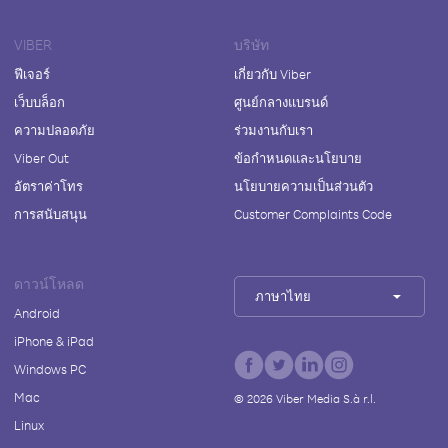
VIBER
บริษัท
ฟีเจอร์
เกี่ยวกับ Viber
เว็บบล็อก
ศูนย์กลางแบรนด์
ความปลอดภัย
ร่วมงานกับเรา
Viber Out
ข้อกำหนดและนโยบาย
อัตราค่าโทร
นโยบายความเป็นส่วนตัว
การสนับสนุน
Customer Complaints Code
ดาวน์โหลด
ภาษาไทย
Android
iPhone & iPad
Windows PC
Mac
©
2026
Viber Media S.à r.l.
Linux