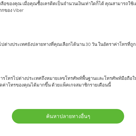
ลือของคุณ เมื่อคุณซื้อเครดิตเป็นจำนวนเงินเท่าใดก็ได้ คุณสามารถใช้
มากของ Viber
ต่างประเทศยังปลายทางที่คุณเลือกได้นาน 30 วัน ในอัตราค่าโทรที่ถู
การโทรไปต่างประเทศถึงหมายเลขโทรศัพท์พื้นฐานและโทรศัพท์มือถือใน
ค่าโทรของคุณได้มากขึ้น ด้วยแพ็คเกจสมาชิกรายเดือนนี้
ค้นหาปลายทางอื่นๆ