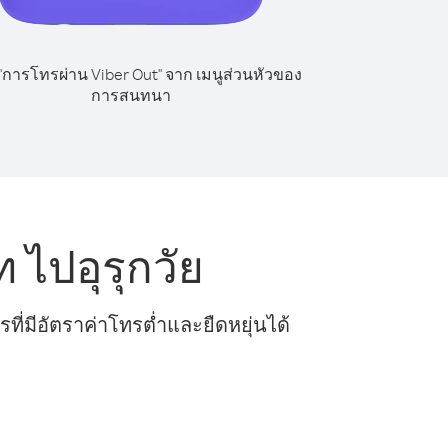
 "การโทรผ่าน Viber Out" จาก เมนูส่วนหัวของ
การสนทนา
ไปอุรุกวัย
ี่มีอัตราค่าโทรต่ำและยืดหยุ่นได้