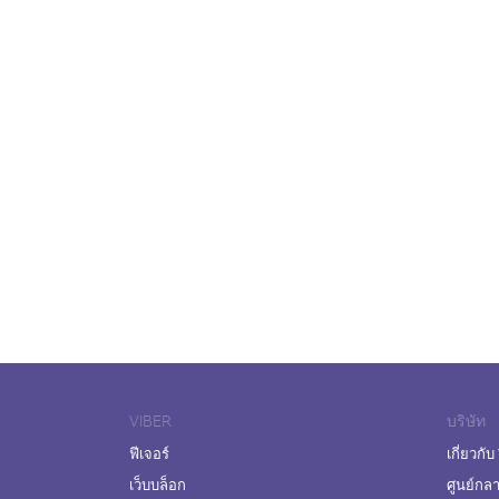
VIBER
บริษัท
ฟีเจอร์
เกี่ยวกับ
เว็บบล็อก
ศูนย์กล