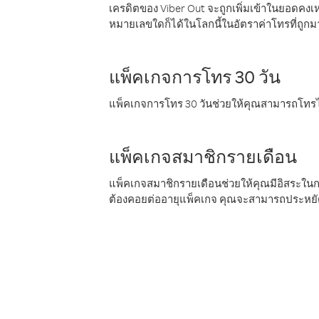
เครดิตของ Viber Out จะถูกเพิ่มเข้าในยอดคงเห
หมายเลขใดก็ได้ในโลกนี้ในอัตราค่าโทรที่ถูก
แพ็คเกจการโทร 30 วัน
แพ็คเกจการโทร 30 วันช่วยให้คุณสามารถโทรไป
แพ็คเกจสมาชิกรายเดือน
แพ็คเกจสมาชิกรายเดือนช่วยให้คุณมีอิสระใน
ต้องคอยต่ออายุแพ็คเกจ คุณจะสามารถประหยัด