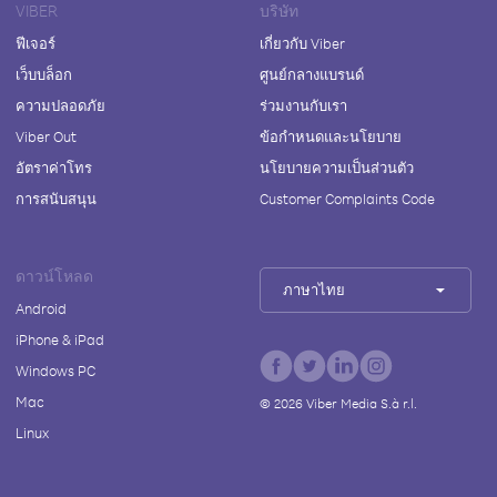
VIBER
บริษัท
ฟีเจอร์
เกี่ยวกับ Viber
เว็บบล็อก
ศูนย์กลางแบรนด์
ความปลอดภัย
ร่วมงานกับเรา
Viber Out
ข้อกำหนดและนโยบาย
อัตราค่าโทร
นโยบายความเป็นส่วนตัว
การสนับสนุน
Customer Complaints Code
ดาวน์โหลด
ภาษาไทย
Android
iPhone & iPad
Windows PC
Mac
©
2026
Viber Media S.à r.l.
Linux