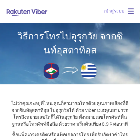
เข้าสู่ระบบ
Togg
navig
วิธีการโทรไปอุรุกวัย จากซิ
นท์อุสตาทิอุส
ไม่ว่าคุณจะอยู่ที่ไหน คุณก็สามารถโทรด้วยคุณภาพเสียงที่ดี
จากซินท์อุสตาทิอุส ไปอุรุกวัยได้ ด้วย Viber Out
คุณสามารถ
โทรถึงหมายเลขใดก็ได้ในอุรุกวัย ทั้งหมายเลขโทรศัพท์พื้น
ฐานหรือโทรศัพท์มือถือ ด้วยราคาเริ่มต้นเพียง 8.9 ¢ ต่อนาที
ซื้อแพ็คเกจเครดิตหรือแพ็คเกจการโทร เพื่อรับอัตราค่าโทร