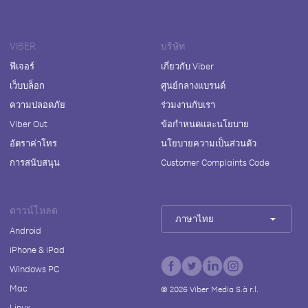
VIBER
บริษัท
ฟีเจอร์
เกี่ยวกับ Viber
เว็บบล็อก
ศูนย์กลางแบรนด์
ความปลอดภัย
ร่วมงานกับเรา
Viber Out
ข้อกำหนดและนโยบาย
อัตราค่าโทร
นโยบายความเป็นส่วนตัว
การสนับสนุน
Customer Complaints Code
ดาวน์โหลด
ภาษาไทย
Android
iPhone & iPad
Windows PC
Mac
©
2026
Viber Media S.à r.l.
Linux