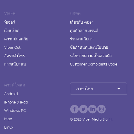
VIBER
บริษัท
ฟีเจอร์
เกี่ยวกับ Viber
เว็บบล็อก
ศูนย์กลางแบรนด์
ความปลอดภัย
ร่วมงานกับเรา
Viber Out
ข้อกำหนดและนโยบาย
อัตราค่าโทร
นโยบายความเป็นส่วนตัว
การสนับสนุน
Customer Complaints Code
ดาวน์โหลด
ภาษาไทย
Android
iPhone & iPad
Windows PC
Mac
©
2026
Viber Media S.à r.l.
Linux