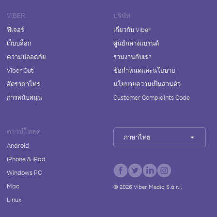
VIBER
บริษัท
ฟีเจอร์
เกี่ยวกับ Viber
เว็บบล็อก
ศูนย์กลางแบรนด์
ความปลอดภัย
ร่วมงานกับเรา
Viber Out
ข้อกำหนดและนโยบาย
อัตราค่าโทร
นโยบายความเป็นส่วนตัว
การสนับสนุน
Customer Complaints Code
ดาวน์โหลด
ภาษาไทย
Android
iPhone & iPad
Windows PC
Mac
©
2026
Viber Media S.à r.l.
Linux