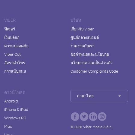
VIBER
บริษัท
ฟีเจอร์
เกี่ยวกับ Viber
เว็บบล็อก
ศูนย์กลางแบรนด์
ความปลอดภัย
ร่วมงานกับเรา
Viber Out
ข้อกำหนดและนโยบาย
อัตราค่าโทร
นโยบายความเป็นส่วนตัว
การสนับสนุน
Customer Complaints Code
ดาวน์โหลด
ภาษาไทย
Android
iPhone & iPad
Windows PC
Mac
©
2026
Viber Media S.à r.l.
Linux