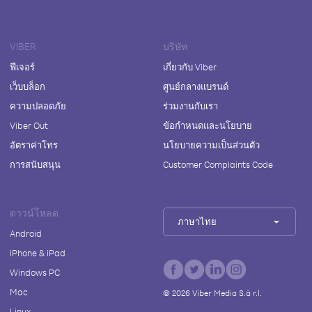
VIBER
บริษัท
ฟีเจอร์
เกี่ยวกับ Viber
เว็บบล็อก
ศูนย์กลางแบรนด์
ความปลอดภัย
ร่วมงานกับเรา
Viber Out
ข้อกำหนดและนโยบาย
อัตราค่าโทร
นโยบายความเป็นส่วนตัว
การสนับสนุน
Customer Complaints Code
ดาวน์โหลด
ภาษาไทย
Android
iPhone & iPad
Windows PC
Mac
©
2026
Viber Media S.à r.l.
Linux