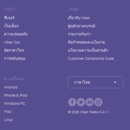
VIBER
บริษัท
ฟีเจอร์
เกี่ยวกับ Viber
เว็บบล็อก
ศูนย์กลางแบรนด์
ความปลอดภัย
ร่วมงานกับเรา
Viber Out
ข้อกำหนดและนโยบาย
อัตราค่าโทร
นโยบายความเป็นส่วนตัว
การสนับสนุน
Customer Complaints Code
ดาวน์โหลด
ภาษาไทย
Android
iPhone & iPad
Windows PC
Mac
©
2026
Viber Media S.à r.l.
Linux