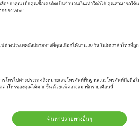
ลือของคุณ เมื่อคุณซื้อเครดิตเป็นจำนวนเงินเท่าใดก็ได้ คุณสามารถใช้
มากของ Viber
ต่างประเทศยังปลายทางที่คุณเลือกได้นาน 30 วัน ในอัตราค่าโทรที่ถู
การโทรไปต่างประเทศถึงหมายเลขโทรศัพท์พื้นฐานและโทรศัพท์มือถือใน
ค่าโทรของคุณได้มากขึ้น ด้วยแพ็คเกจสมาชิกรายเดือนนี้
ค้นหาปลายทางอื่นๆ