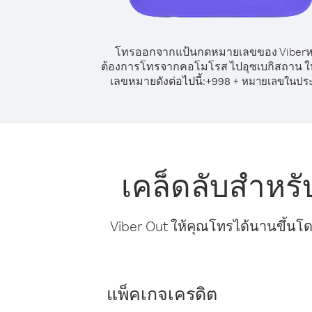
โทรออกจากแป้นกดหมายเลขของ Viber
ต้องการโทรจากคอโมโรส ไปอุซเบกิสถาน ให
เลขหมายดังต่อไปนี้:
+
+
998
หมายเลขในปร
เคล็ดลับสำหร
Viber Out ให้คุณโทรได้นานขึ้นโด
แพ็คเกจเครดิต