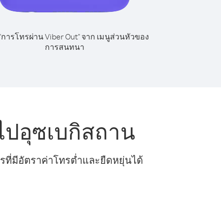
 "การโทรผ่าน Viber Out" จาก เมนูส่วนหัวของ
การสนทนา
ไปอุซเบกิสถาน
ี่มีอัตราค่าโทรต่ำและยืดหยุ่นได้