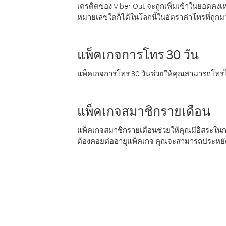
เครดิตของ Viber Out จะถูกเพิ่มเข้าในยอดคงเห
หมายเลขใดก็ได้ในโลกนี้ในอัตราค่าโทรที่ถูก
แพ็คเกจการโทร 30 วัน
แพ็คเกจการโทร 30 วันช่วยให้คุณสามารถโทรไป
แพ็คเกจสมาชิกรายเดือน
แพ็คเกจสมาชิกรายเดือนช่วยให้คุณมีอิสระใน
ต้องคอยต่ออายุแพ็คเกจ คุณจะสามารถประหยัด