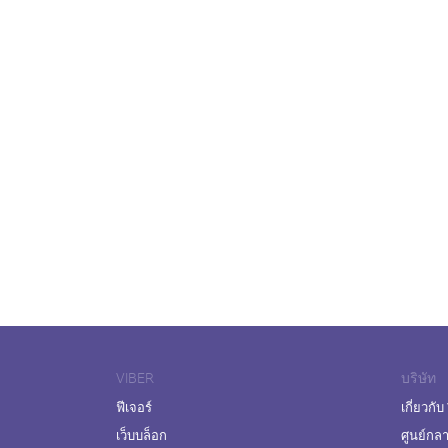
VIBER
บริษัท
ฟีเจอร์
เกี่ยวกับ
เว็บบล็อก
ศูนย์กล