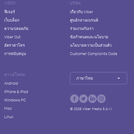
VIBER
บริษัท
ฟีเจอร์
เกี่ยวกับ Viber
เว็บบล็อก
ศูนย์กลางแบรนด์
ความปลอดภัย
ร่วมงานกับเรา
Viber Out
ข้อกำหนดและนโยบาย
อัตราค่าโทร
นโยบายความเป็นส่วนตัว
การสนับสนุน
Customer Complaints Code
ดาวน์โหลด
ภาษาไทย
Android
iPhone & iPad
Windows PC
Mac
©
2026
Viber Media S.à r.l.
Linux