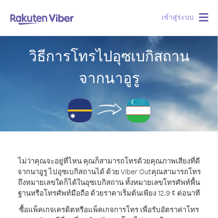
เข้าสู่ระบบ
Togg
navig
วิธีการโทรไปอุซเบกิสถาน
จากนาอูรู
ไม่ว่าคุณจะอยู่ที่ไหน คุณก็สามารถโทรด้วยคุณภาพเสียงที่ดี
จากนาอูรู ไปอุซเบกิสถานได้ ด้วย Viber Out
คุณสามารถโทร
ถึงหมายเลขใดก็ได้ในอุซเบกิสถาน ทั้งหมายเลขโทรศัพท์พื้น
ฐานหรือโทรศัพท์มือถือ ด้วยราคาเริ่มต้นเพียง 12.9 ¢ ต่อนาที
ซื้อแพ็คเกจเครดิตหรือแพ็คเกจการโทร เพื่อรับอัตราค่าโทร