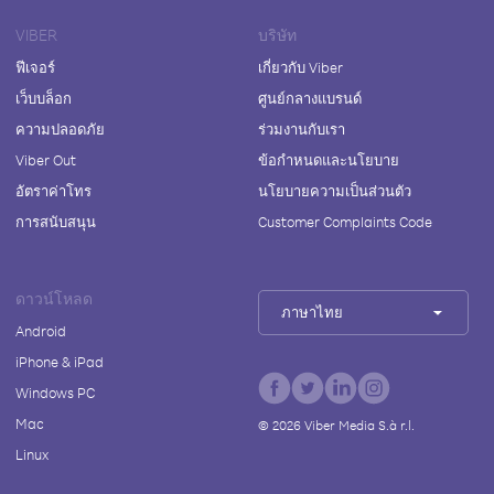
VIBER
บริษัท
ฟีเจอร์
เกี่ยวกับ Viber
เว็บบล็อก
ศูนย์กลางแบรนด์
ความปลอดภัย
ร่วมงานกับเรา
Viber Out
ข้อกำหนดและนโยบาย
อัตราค่าโทร
นโยบายความเป็นส่วนตัว
การสนับสนุน
Customer Complaints Code
ดาวน์โหลด
ภาษาไทย
Android
iPhone & iPad
Windows PC
Mac
©
2026
Viber Media S.à r.l.
Linux