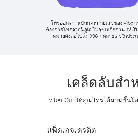
โทรออกจากแป้นกดหมายเลขของ Viber
ต้องการโทรจากนีอูเอ ไปอุซเบกิสถาน ให้เร
หมายดังต่อไปนี้:
+
+
998
หมายเลขในประเ
เคล็ดลับสำ
Viber Out ให้คุณโทรได้นานขึ้นโด
แพ็คเกจเครดิต