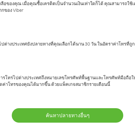
ลือของคุณ เมื่อคุณซื้อเครดิตเป็นจำนวนเงินเท่าใดก็ได้ คุณสามารถใช้
มากของ Viber
ต่างประเทศยังปลายทางที่คุณเลือกได้นาน 30 วัน ในอัตราค่าโทรที่ถู
การโทรไปต่างประเทศถึงหมายเลขโทรศัพท์พื้นฐานและโทรศัพท์มือถือใน
ค่าโทรของคุณได้มากขึ้น ด้วยแพ็คเกจสมาชิกรายเดือนนี้
ค้นหาปลายทางอื่นๆ