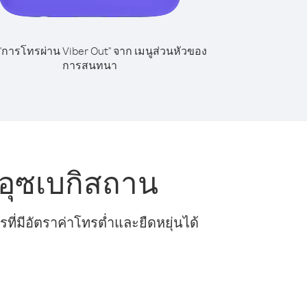
 "การโทรผ่าน Viber Out" จาก เมนูส่วนหัวของ
การสนทนา
อุซเบกิสถาน
ี่มีอัตราค่าโทรต่ำและยืดหยุ่นได้