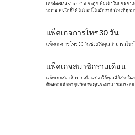
เครดิตของ Viber Out จะถูกเพิ่มเข้าในยอดคงเห
หมายเลขใดก็ได้ในโลกนี้ในอัตราค่าโทรที่ถูก
แพ็คเกจการโทร 30 วัน
แพ็คเกจการโทร 30 วันช่วยให้คุณสามารถโทรไป
แพ็คเกจสมาชิกรายเดือน
แพ็คเกจสมาชิกรายเดือนช่วยให้คุณมีอิสระใน
ต้องคอยต่ออายุแพ็คเกจ คุณจะสามารถประหยัด