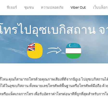
ฟีเจอร์
ชุมชน
ความปลอดภัย
Viber Out
เว็บบล็อก
รโทรไปอุซเบกิสถาน จา
่ที่ไหน คุณก็สามารถโทรด้วยคุณภาพเสียงที่ดีจากนีอูเอ ไปอุซเบกิสถานได้
ในอุซเบกิสถาน ทั้งหมายเลขโทรศัพท์พื้นฐานหรือโทรศัพท์มือถือ ด้วยรา
ตหรือแพ็คเกจการโทร เพื่อรับอัตราค่าโทรต่อนาทีที่ถูกที่สุดสำหรับกา