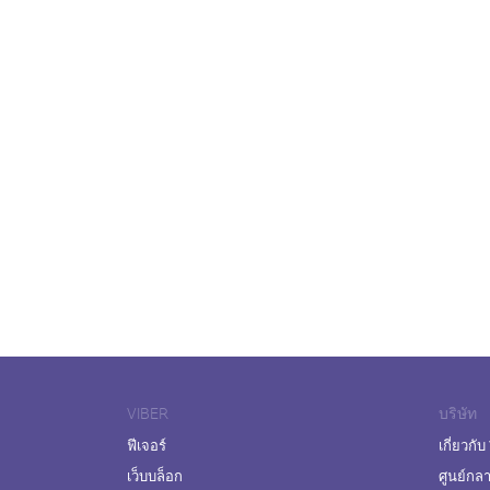
VIBER
บริษัท
ฟีเจอร์
เกี่ยวกับ
เว็บบล็อก
ศูนย์กล