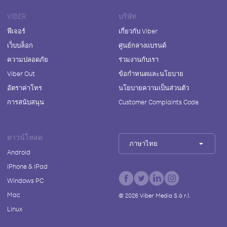
VIBER
บริษัท
ฟีเจอร์
เกี่ยวกับ Viber
เว็บบล็อก
ศูนย์กลางแบรนด์
ความปลอดภัย
ร่วมงานกับเรา
Viber Out
ข้อกำหนดและนโยบาย
อัตราค่าโทร
นโยบายความเป็นส่วนตัว
การสนับสนุน
Customer Complaints Code
ดาวน์โหลด
ภาษาไทย
Android
iPhone & iPad
Windows PC
Mac
©
2026
Viber Media S.à r.l.
Linux