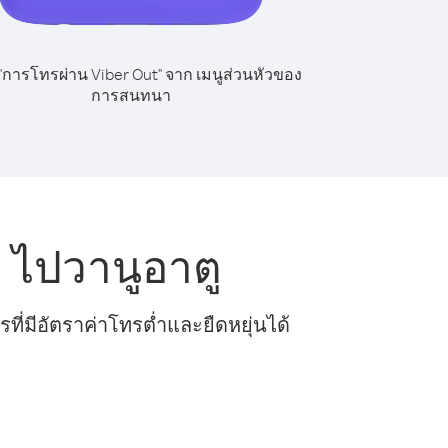
 "การโทรผ่าน Viber Out" จาก เมนูส่วนหัวของ
การสนทนา
 ไปวานูอาตู
ี่มีอัตราค่าโทรต่ำและยืดหยุ่นได้