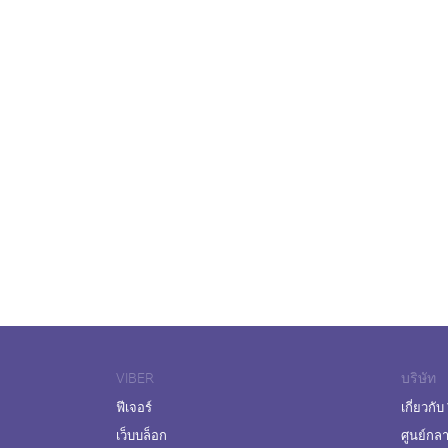
VIBER
บริษัท
ฟีเจอร์
เกี่ยวกับ
เว็บบล็อก
ศูนย์กล