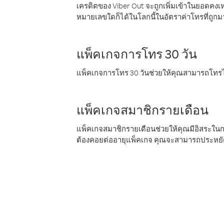
เครดิตของ Viber Out จะถูกเพิ่มเข้าในยอดคงเห
หมายเลขใดก็ได้ในโลกนี้ในอัตราค่าโทรที่ถูก
แพ็คเกจการโทร 30 วัน
แพ็คเกจการโทร 30 วันช่วยให้คุณสามารถโทรไป
แพ็คเกจสมาชิกรายเดือน
แพ็คเกจสมาชิกรายเดือนช่วยให้คุณมีอิสระใน
ต้องคอยต่ออายุแพ็คเกจ คุณจะสามารถประหยัด