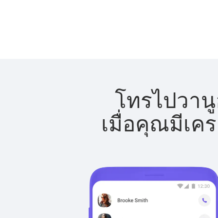
โทรไปวานูอ
เมื่อคุณมีเค