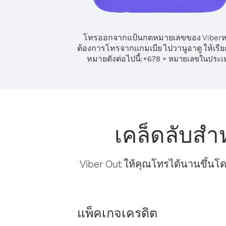
โทรออกจากแป้นกดหมายเลขของ Viber
ต้องการโทรจากแกมเบีย ไปวานูอาตู ให้เรี
หมายดังต่อไปนี้:
+
+
678
หมายเลขในประเ
เคล็ดลับสำ
Viber Out ให้คุณโทรได้นานขึ้นโด
แพ็คเกจเครดิต