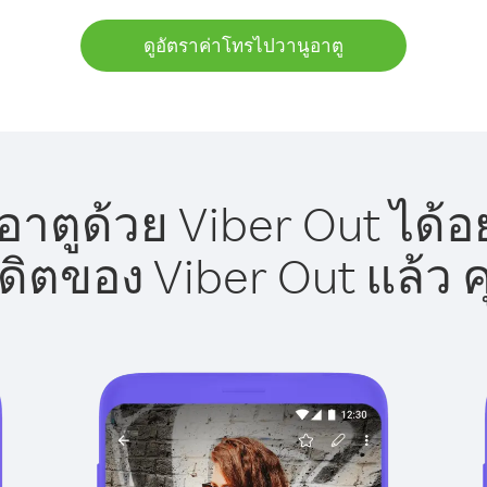
ดูอัตราค่าโทรไปวานูอาตู
าตูด้วย Viber Out ได้อ
รดิตของ Viber Out แล้ว