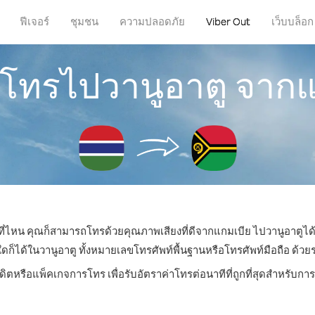
ฟีเจอร์
ชุมชน
ความปลอดภัย
Viber Out
เว็บบล็อก
รโทรไปวานูอาตู จาก
่ที่ไหน คุณก็สามารถโทรด้วยคุณภาพเสียงที่ดีจากแกมเบีย ไปวานูอาตูได้
ด้ในวานูอาตู ทั้งหมายเลขโทรศัพท์พื้นฐานหรือโทรศัพท์มือถือ ด้วยราค
ดิตหรือแพ็คเกจการโทร เพื่อรับอัตราค่าโทรต่อนาทีที่ถูกที่สุดสำหรับก