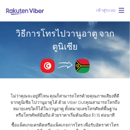
เข้าสู่ระบบ
Togg
navig
วิธีการโทรไปวานูอาตู จาก
ตูนิเซีย
ไม่ว่าคุณจะอยู่ที่ไหน คุณก็สามารถโทรด้วยคุณภาพเสียงที่ดี
จากตูนิเซีย ไปวานูอาตูได้ ด้วย Viber Out
คุณสามารถโทรถึง
หมายเลขใดก็ได้ในวานูอาตู ทั้งหมายเลขโทรศัพท์พื้นฐาน
หรือโทรศัพท์มือถือ ด้วยราคาเริ่มต้นเพียง $1.15 ต่อนาที
ซื้อแพ็คเกจเครดิตหรือแพ็คเกจการโทร เพื่อรับอัตราค่าโทร