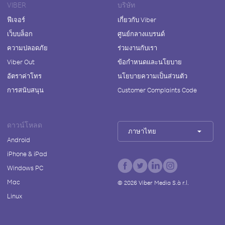
VIBER
บริษัท
ฟีเจอร์
เกี่ยวกับ Viber
เว็บบล็อก
ศูนย์กลางแบรนด์
ความปลอดภัย
ร่วมงานกับเรา
Viber Out
ข้อกำหนดและนโยบาย
อัตราค่าโทร
นโยบายความเป็นส่วนตัว
การสนับสนุน
Customer Complaints Code
ดาวน์โหลด
ภาษาไทย
Android
iPhone & iPad
Windows PC
Mac
©
2026
Viber Media S.à r.l.
Linux