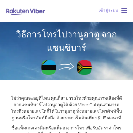
เข้าสู่ระบบ
Togg
navig
วิธีการโทรไปวานูอาตู จาก
แซนซิบาร์
ไม่ว่าคุณจะอยู่ที่ไหน คุณก็สามารถโทรด้วยคุณภาพเสียงที่ดี
จากแซนซิบาร์ ไปวานูอาตูได้ ด้วย Viber Out
คุณสามารถ
โทรถึงหมายเลขใดก็ได้ในวานูอาตู ทั้งหมายเลขโทรศัพท์พื้น
ฐานหรือโทรศัพท์มือถือ ด้วยราคาเริ่มต้นเพียง $1.15 ต่อนาที
ซื้อแพ็คเกจเครดิตหรือแพ็คเกจการโทร เพื่อรับอัตราค่าโทร