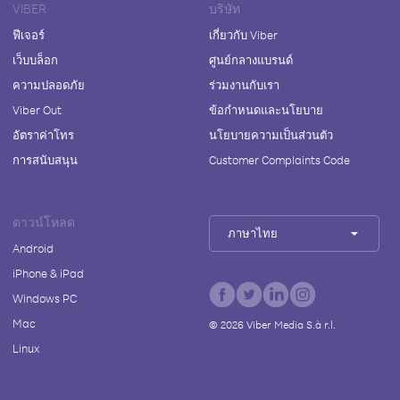
VIBER
บริษัท
ฟีเจอร์
เกี่ยวกับ Viber
เว็บบล็อก
ศูนย์กลางแบรนด์
ความปลอดภัย
ร่วมงานกับเรา
Viber Out
ข้อกำหนดและนโยบาย
อัตราค่าโทร
นโยบายความเป็นส่วนตัว
การสนับสนุน
Customer Complaints Code
ดาวน์โหลด
ภาษาไทย
Android
iPhone & iPad
Windows PC
Mac
©
2026
Viber Media S.à r.l.
Linux