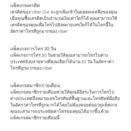
แพ็คเกจเครดิต
เครดิตของ Viber Out จะถูกเพิ่มเข้าในยอดคงเหลือของคุณ
เมื่อคุณซื้อเครดิตเป็นจำนวนเงินเท่าใดก็ได้ คุณสามารถใช้
เครดิตของคุณเพื่อโทรไปยังหมายเลขใดก็ได้ในโลกนี้ใน
อัตราค่าโทรที่ถูกมากของ Viber
แพ็คเกจการโทร 30 วัน
แพ็คเกจการโทร 30 วันช่วยให้คุณสามารถโทรไปต่าง
ประเทศยังปลายทางที่คุณเลือกได้นาน 30 วัน ในอัตราค่า
โทรที่ถูกมากของ Viber
แพ็คเกจสมาชิกรายเดือน
แพ็คเกจสมาชิกรายเดือนช่วยให้คุณมีอิสระในการโทรไป
ต่างประเทศถึงหมายเลขโทรศัพท์พื้นฐานและโทรศัพท์มือถือ
ในอัตราค่าโทรที่ถูกมากได้โดยไม่ต้องคอยต่ออายุแพ็คเกจ
คุณจะสามารถประหยัดค่าโทรของคุณได้มากขึ้น ด้วย
แพ็คเกจสมาชิกรายเดือนนี้