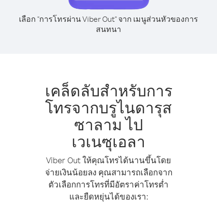
เลือก "การโทรผ่าน Viber Out" จาก เมนูส่วนหัวของการ
สนทนา
เคล็ดลับสำหรับการ
โทรจากบรูไนดารุส
ซาลาม ไป
เวเนซุเอลา
Viber Out ให้คุณโทรได้นานขึ้นโดย
จ่ายเงินน้อยลง คุณสามารถเลือกจาก
ตัวเลือกการโทรที่มีอัตราค่าโทรต่ำ
และยืดหยุ่นได้ของเรา: