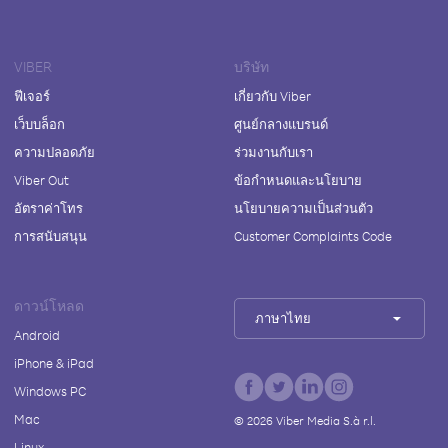
VIBER
บริษัท
ฟีเจอร์
เกี่ยวกับ Viber
เว็บบล็อก
ศูนย์กลางแบรนด์
ความปลอดภัย
ร่วมงานกับเรา
Viber Out
ข้อกำหนดและนโยบาย
อัตราค่าโทร
นโยบายความเป็นส่วนตัว
การสนับสนุน
Customer Complaints Code
ดาวน์โหลด
ภาษาไทย
Android
iPhone & iPad
Windows PC
Mac
©
2026
Viber Media S.à r.l.
Linux