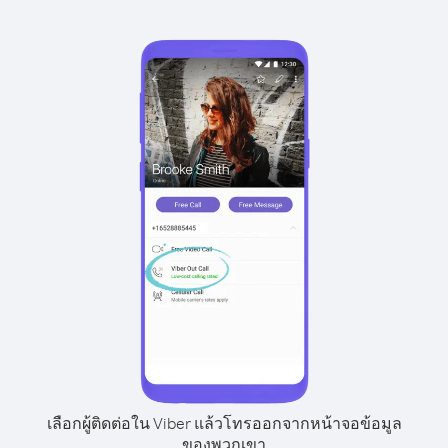
เลือกผู้ติดต่อใน Viber แล้วโทรออกจากหน้าจอข้อมูล
ของพวกเขา