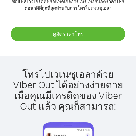
ซื้อแพ็คเกจเครดิตหรือแพ็คเกจการโทร เพื่อรับอัตราค่าโทร
ต่อนาทีที่ถูกที่สุดสำหรับการโทรไปเวเนซุเอลา
ดูอัตราค่าโทร
โทรไปเวเนซุเอลาด้วย
Viber Out ได้อย่างง่ายดาย
เมื่อคุณมีเครดิตของ Viber
Out แล้ว คุณก็สามารถ: