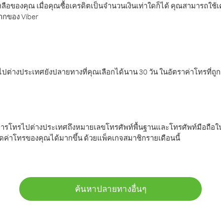
ลือของคุณ เมื่อคุณซื้อเครดิตเป็นจำนวนเงินเท่าใดก็ได้ คุณสามารถใช้
มากของ Viber
ต่างประเทศยังปลายทางที่คุณเลือกได้นาน 30 วัน ในอัตราค่าโทรที่ถู
การโทรไปต่างประเทศถึงหมายเลขโทรศัพท์พื้นฐานและโทรศัพท์มือถือใน
ค่าโทรของคุณได้มากขึ้น ด้วยแพ็คเกจสมาชิกรายเดือนนี้
ค้นหาปลายทางอื่นๆ