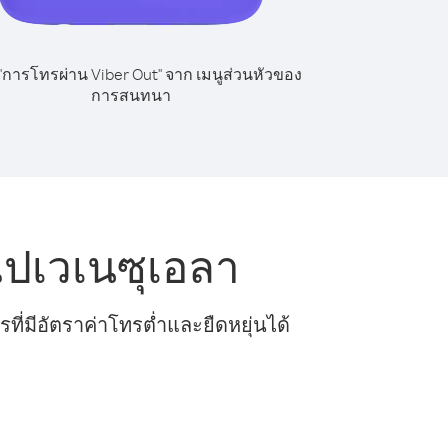
 "การโทรผ่าน Viber Out" จาก เมนูส่วนหัวของ
การสนทนา
ไปเวเนซุเอลา
ี่มีอัตราค่าโทรต่ำและยืดหยุ่นได้