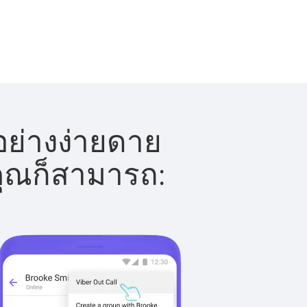
อย่างง่ายดาย
 คุณก็สามารถ: