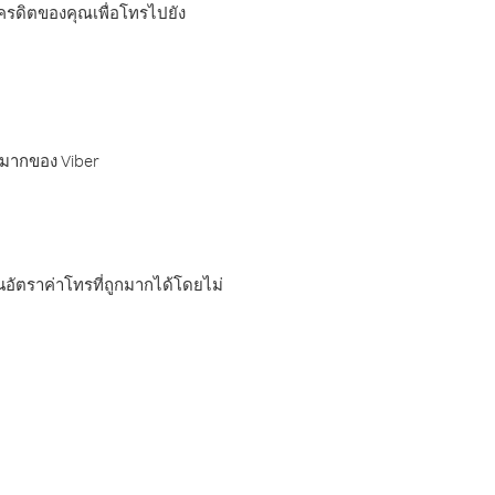
เครดิตของคุณเพื่อโทรไปยัง
กมากของ Viber
อัตราค่าโทรที่ถูกมากได้โดยไม่