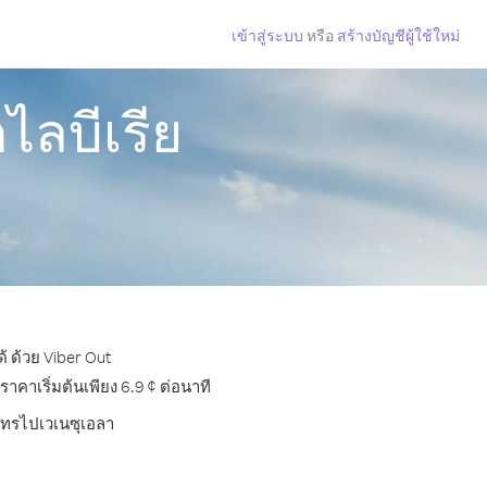
เข้าสู่ระบบ
หรือ
สร้างบัญชีผู้ใช้ใหม่
ไลบีเรีย
้ ด้วย Viber Out
คาเริ่มต้นเพียง 6.9 ¢ ต่อนาที
รโทรไปเวเนซุเอลา