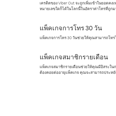
เครดิตของ Viber Out จะถูกเพิ่มเข้าในยอดคงเห
หมายเลขใดก็ได้ในโลกนี้ในอัตราค่าโทรที่ถูก
แพ็คเกจการโทร 30 วัน
แพ็คเกจการโทร 30 วันช่วยให้คุณสามารถโทรไป
แพ็คเกจสมาชิกรายเดือน
แพ็คเกจสมาชิกรายเดือนช่วยให้คุณมีอิสระใน
ต้องคอยต่ออายุแพ็คเกจ คุณจะสามารถประหยัด