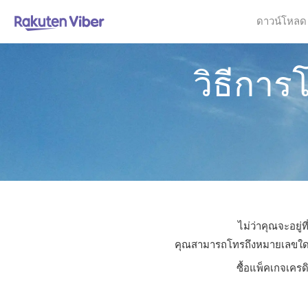
ดาวน์โหลด
วิธีการ
ไม่ว่าคุณจะอยู่
คุณสามารถโทรถึงหมายเลขใดก็ได
ซื้อแพ็คเกจเครด