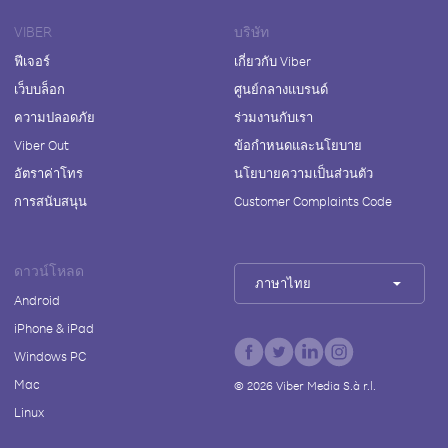
VIBER
บริษัท
ฟีเจอร์
เกี่ยวกับ Viber
เว็บบล็อก
ศูนย์กลางแบรนด์
ความปลอดภัย
ร่วมงานกับเรา
Viber Out
ข้อกำหนดและนโยบาย
อัตราค่าโทร
นโยบายความเป็นส่วนตัว
การสนับสนุน
Customer Complaints Code
ดาวน์โหลด
ภาษาไทย
Android
iPhone & iPad
Windows PC
Mac
©
2026
Viber Media S.à r.l.
Linux