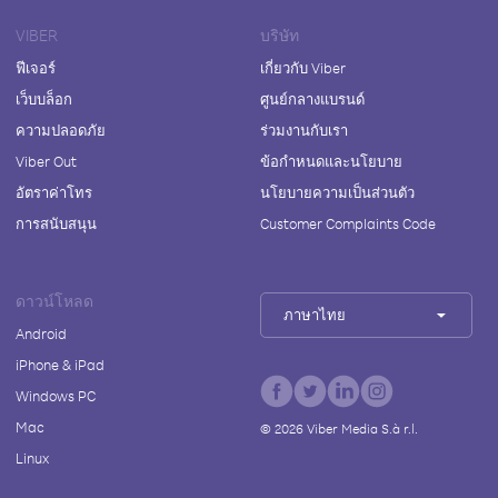
VIBER
บริษัท
ฟีเจอร์
เกี่ยวกับ Viber
เว็บบล็อก
ศูนย์กลางแบรนด์
ความปลอดภัย
ร่วมงานกับเรา
Viber Out
ข้อกำหนดและนโยบาย
อัตราค่าโทร
นโยบายความเป็นส่วนตัว
การสนับสนุน
Customer Complaints Code
ดาวน์โหลด
ภาษาไทย
Android
iPhone & iPad
Windows PC
Mac
©
2026
Viber Media S.à r.l.
Linux