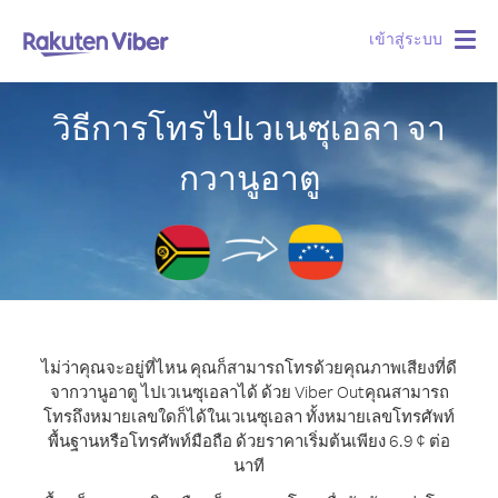
เข้าสู่ระบบ
Togg
navig
วิธีการโทรไปเวเนซุเอลา จา
กวานูอาตู
ไม่ว่าคุณจะอยู่ที่ไหน คุณก็สามารถโทรด้วยคุณภาพเสียงที่ดี
จากวานูอาตู ไปเวเนซุเอลาได้ ด้วย Viber Out
คุณสามารถ
โทรถึงหมายเลขใดก็ได้ในเวเนซุเอลา ทั้งหมายเลขโทรศัพท์
พื้นฐานหรือโทรศัพท์มือถือ ด้วยราคาเริ่มต้นเพียง 6.9 ¢ ต่อ
นาที