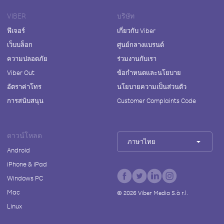
VIBER
บริษัท
ฟีเจอร์
เกี่ยวกับ Viber
เว็บบล็อก
ศูนย์กลางแบรนด์
ความปลอดภัย
ร่วมงานกับเรา
Viber Out
ข้อกำหนดและนโยบาย
อัตราค่าโทร
นโยบายความเป็นส่วนตัว
การสนับสนุน
Customer Complaints Code
ดาวน์โหลด
ภาษาไทย
Android
iPhone & iPad
Windows PC
Mac
©
2026
Viber Media S.à r.l.
Linux