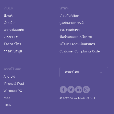
VIBER
บริษัท
ฟีเจอร์
เกี่ยวกับ Viber
เว็บบล็อก
ศูนย์กลางแบรนด์
ความปลอดภัย
ร่วมงานกับเรา
Viber Out
ข้อกำหนดและนโยบาย
อัตราค่าโทร
นโยบายความเป็นส่วนตัว
การสนับสนุน
Customer Complaints Code
ดาวน์โหลด
ภาษาไทย
Android
iPhone & iPad
Windows PC
Mac
©
2026
Viber Media S.à r.l.
Linux