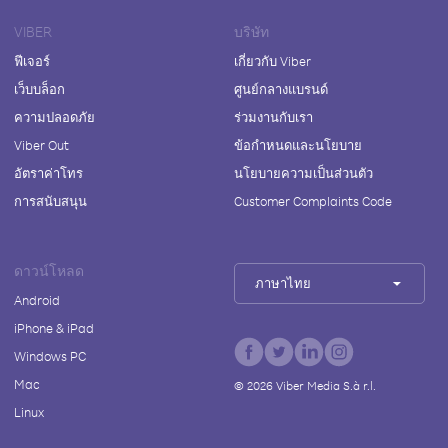
VIBER
บริษัท
ฟีเจอร์
เกี่ยวกับ Viber
เว็บบล็อก
ศูนย์กลางแบรนด์
ความปลอดภัย
ร่วมงานกับเรา
Viber Out
ข้อกำหนดและนโยบาย
อัตราค่าโทร
นโยบายความเป็นส่วนตัว
การสนับสนุน
Customer Complaints Code
ดาวน์โหลด
ภาษาไทย
Android
iPhone & iPad
Windows PC
Mac
©
2026
Viber Media S.à r.l.
Linux