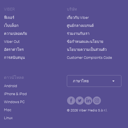
VIBER
บริษัท
ฟีเจอร์
เกี่ยวกับ Viber
เว็บบล็อก
ศูนย์กลางแบรนด์
ความปลอดภัย
ร่วมงานกับเรา
Viber Out
ข้อกำหนดและนโยบาย
อัตราค่าโทร
นโยบายความเป็นส่วนตัว
การสนับสนุน
Customer Complaints Code
ดาวน์โหลด
ภาษาไทย
Android
iPhone & iPad
Windows PC
Mac
©
2026
Viber Media S.à r.l.
Linux