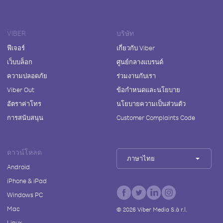
VIBER
บริษัท
ฟีเจอร์
เกี่ยวกับ Viber
เว็บบล็อก
ศูนย์กลางแบรนด์
ความปลอดภัย
ร่วมงานกับเรา
Viber Out
ข้อกำหนดและนโยบาย
อัตราค่าโทร
นโยบายความเป็นส่วนตัว
การสนับสนุน
Customer Complaints Code
ดาวน์โหลด
ภาษาไทย
Android
iPhone & iPad
Windows PC
Mac
©
2026
Viber Media S.à r.l.
Linux