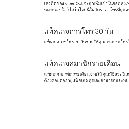
เครดิตของ Viber Out จะถูกเพิ่มเข้าในยอดคงเห
หมายเลขใดก็ได้ในโลกนี้ในอัตราค่าโทรที่ถูก
แพ็คเกจการโทร 30 วัน
แพ็คเกจการโทร 30 วันช่วยให้คุณสามารถโทรไป
แพ็คเกจสมาชิกรายเดือน
แพ็คเกจสมาชิกรายเดือนช่วยให้คุณมีอิสระใน
ต้องคอยต่ออายุแพ็คเกจ คุณจะสามารถประหยัด