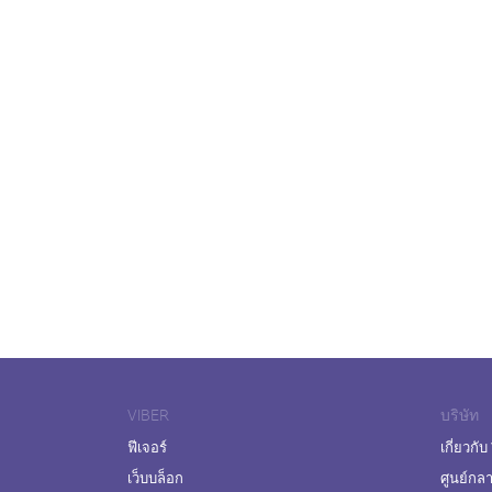
VIBER
บริษัท
ฟีเจอร์
เกี่ยวกับ
เว็บบล็อก
ศูนย์กล