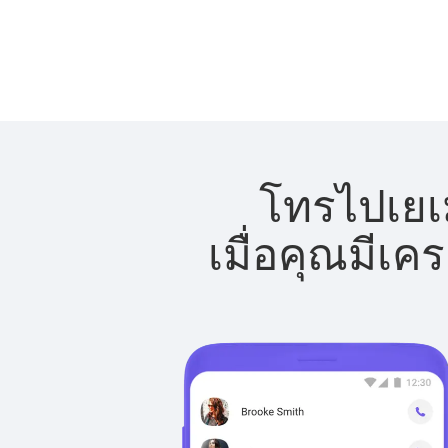
โทรไปเยเม
เมื่อคุณมีเค