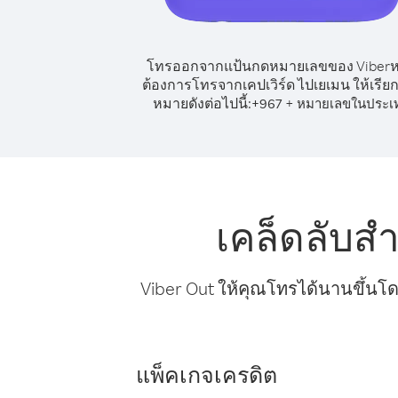
โทรออกจากแป้นกดหมายเลขของ Viber
ต้องการโทรจากเคปเวิร์ด ไปเยเมน ให้เรีย
หมายดังต่อไปนี้:
+
+
967
หมายเลขในประเ
เคล็ดลับส
Viber Out ให้คุณโทรได้นานขึ้นโด
แพ็คเกจเครดิต