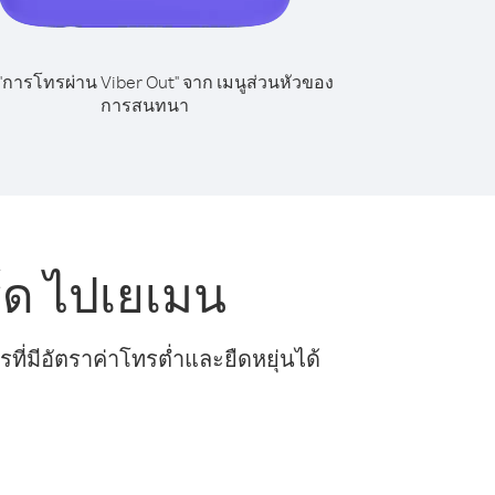
 "การโทรผ่าน Viber Out" จาก เมนูส่วนหัวของ
การสนทนา
์ด ไปเยเมน
ี่มีอัตราค่าโทรต่ำและยืดหยุ่นได้