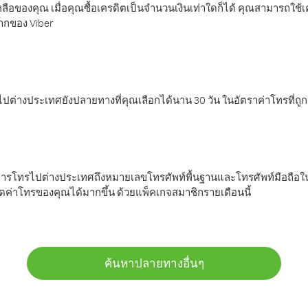
ลือของคุณ เมื่อคุณซื้อเครดิตเป็นจำนวนเงินเท่าใดก็ได้ คุณสามารถใช้
มากของ Viber
ต่างประเทศยังปลายทางที่คุณเลือกได้นาน 30 วัน ในอัตราค่าโทรที่ถู
การโทรไปต่างประเทศถึงหมายเลขโทรศัพท์พื้นฐานและโทรศัพท์มือถือใน
ค่าโทรของคุณได้มากขึ้น ด้วยแพ็คเกจสมาชิกรายเดือนนี้
ค้นหาปลายทางอื่นๆ