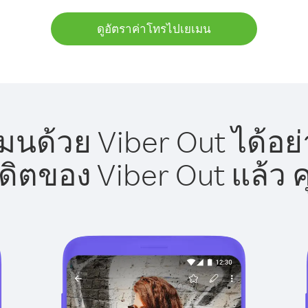
ดูอัตราค่าโทรไปเยเมน
นด้วย Viber Out ได้อย
รดิตของ Viber Out แล้ว